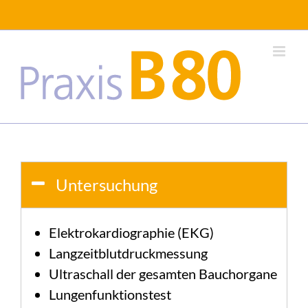
Skip
to
content
Untersuchung
Elektrokardiographie (EKG)
Langzeitblutdruckmessung
Ultraschall der gesamten Bauchorgane
Lungenfunktionstest